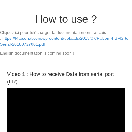
How to use ?
Cliquez ici pour télécharger la documentation en français
:
https://f4toserial.com/wp-content/uploads/2018/07/Falcon-4-BMS-to-
Serial-20180727001.pdf
English documentation is coming soon !
Video 1 : How to receive Data from serial port
(FR)